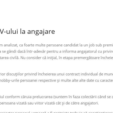
V-ului la angajare
am analizat, ca foarte multe persoane candidat la un job sub premis
 se gândi dacă într-adevăr pentru a informa angajatorul cu privir
tarea civilă. Nu consider că inițial, în etapa premergătoare închei
r discuțiilor privind încheierea unui contract individual de muncă
bby-urile persoanei respective și multe alte alte date cu caracte
iul conform căruia prelucrarea (suntem în faza colectării când se 
ersoana vizată sau viitor vizată cât și de către angajatori.