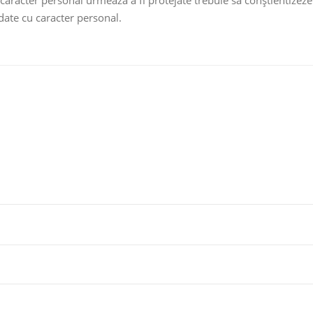
u caracter personal urmează a fi protejate trebuie să conștientizez
 date cu caracter personal.