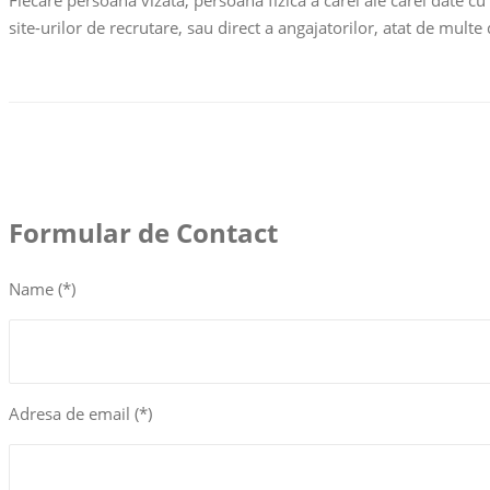
Fiecare persoană vizată, persoana fizică a cărei ale cărei date c
site-urilor de recrutare, sau direct a angajatorilor, atat de multe
Formular de Contact
Name (*)
Adresa de email (*)