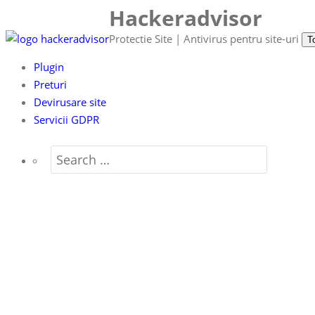
Hackeradvisor
Sari
la
Protectie Site | Antivirus pentru site-uri
T
conținut
Plugin
Preturi
Devirusare site
Servicii GDPR
Arhivă etichete protec