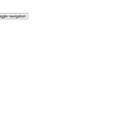
oggle navigation
tia datelor personale la
Prima pagină
/
Articole etichetate "