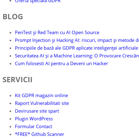
Oferta speciala GDPR
BLOG
PenTest și Red Team cu AI Open Source
Prompt Injection și Hacking AI: riscuri, impact și metode d
Principiile de bază ale GDPR aplicate inteligenței artificiale
Securitatea AI și a Machine Learning: O Provocare Crescân
Cum folosesti AI pentru a Deveni un Hacker
SERVICII
Kit GDPR magazin online
Raport Vulnerabilitati site
Devirusare site spart
Plugin WordPress
Formular Contact
*FREE* Github Scanner